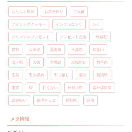
おたふく風邪
お菓子作り
ご祝儀
アイシングクッキー
インフルエンザ
カビ
クリスマスプレゼント
プレゼント交換
乾燥肌
京都
兵庫県
北海道
千葉県
和歌山
埼玉県
大阪
宮城県
就職祝い
岩手県
広島
引き締め
引っ越し
愛知
新潟県
東京
桜
甘くない
神奈川県
紫外線対策
結婚祝い
義理チョコ
長野県
関西
メタ情報