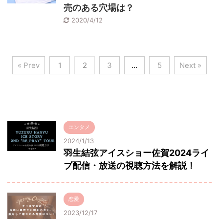
売のある穴場は？
2020/4/12
« Prev
1
2
3
…
5
Next »
エンタメ
2024/1/13
羽生結弦アイスショー佐賀2024ライ
ブ配信・放送の視聴方法を解説！
恋愛
2023/12/17