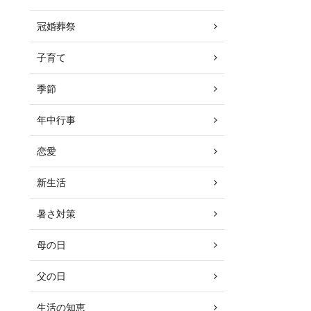
冠婚葬祭
子育て
季節
年中行事
恋愛
新生活
暑さ対策
母の日
父の日
生活の知恵