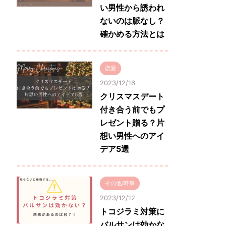
い男性から誘われ
ないのは脈なし？
確かめる方法とは
恋愛
2023/12/16
クリスマスデート
付き合う前でもプ
レゼント贈る？片
想い男性へのアイ
デア5選
その他/時事
2023/12/12
トコジラミ対策に
バルサンは効かな