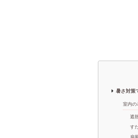
暑さ対策
室内の
遮
す
扇