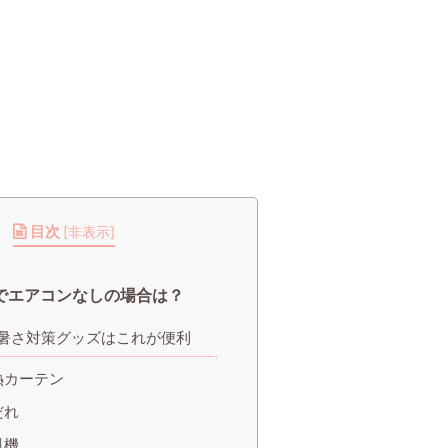
目次
[
非表示
]
でエアコンなしの場合は？
暑さ対策グッズはこれが便利
熱カーテン
だれ
風機