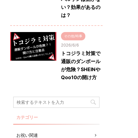
い？効果があるの
は？
その他/時事
2026/6/6
トコジラミ対策で
通販のダンボール
が危険？SHEINや
Qoo10の開け方
カテゴリー
お祝い関連