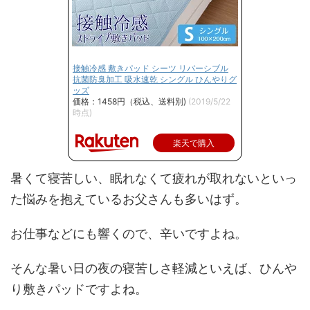
接触冷感 敷きパッド シーツ リバーシブル
抗菌防臭加工 吸水速乾 シングル ひんやりグ
ッズ
価格：1458円（税込、送料別)
(2019/5/22
時点)
楽天で購入
暑くて寝苦しい、眠れなくて疲れが取れないといっ
た悩みを抱えているお父さんも多いはず。
お仕事などにも響くので、辛いですよね。
そんな暑い日の夜の寝苦しさ軽減といえば、ひんや
り敷きパッドですよね。