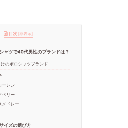
目次
[
非表示
]
シャツで40代男性のブランドは？
向けのポロシャツブランド
テ
ローレン
ドペリー
スメドレー
サイズの選び方