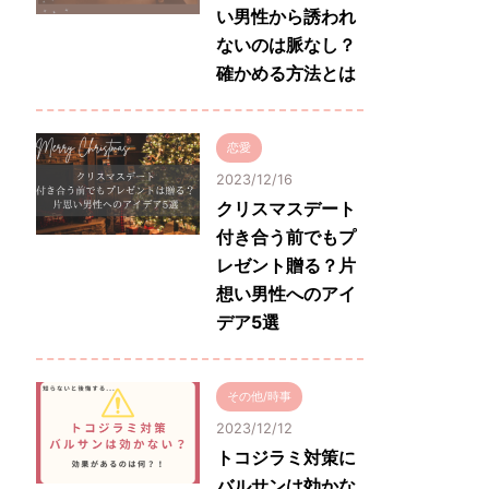
い男性から誘われ
ないのは脈なし？
確かめる方法とは
恋愛
2023/12/16
クリスマスデート
付き合う前でもプ
レゼント贈る？片
想い男性へのアイ
デア5選
その他/時事
2023/12/12
トコジラミ対策に
バルサンは効かな