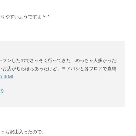
回りやすいようですよ＾＾
ープンしたのでさっそく行ってきた めっちゃ人多かった
いお店がちらほらあったけど、ヨドバシと各フロアで直結
XulKMI
19
フェも沢山入ったので。