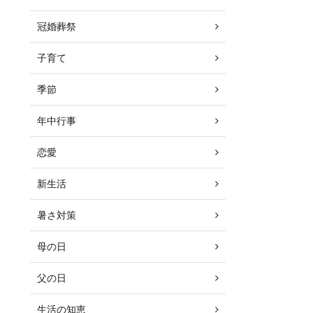
冠婚葬祭
子育て
季節
年中行事
恋愛
新生活
暑さ対策
母の日
父の日
生活の知恵