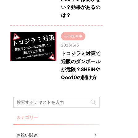
い？効果があるの
は？
その他/時事
2026/6/6
トコジラミ対策で
通販のダンボール
が危険？SHEINや
Qoo10の開け方
カテゴリー
お祝い関連