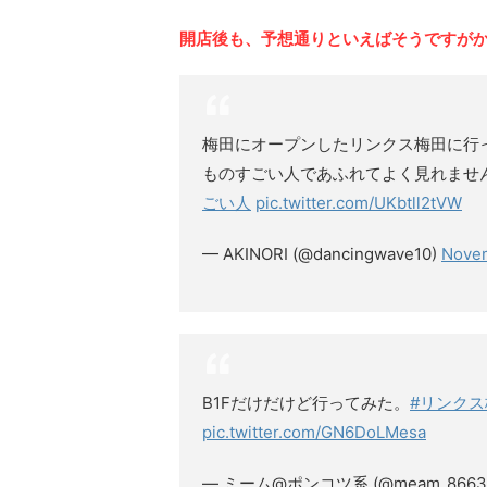
開店後も、予想通りといえばそうですが
梅田にオープンしたリンクス梅田に行
ものすごい人であふれてよく見れませ
ごい人
pic.twitter.com/UKbtll2tVW
— AKINORI (@dancingwave10)
Novem
B1Fだけだけど行ってみた。
#リンクス
pic.twitter.com/GN6DoLMesa
— ミーム@ポンコツ系 (@meam_8663