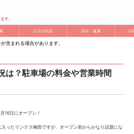
します。
事
生活の知恵
美容・健康
お
ンが含まれる場合があります。
況は？駐車場の料金や営業時間
月16日にオープン！
に入ったリンクス梅田ですが、オープン前からかなり話題にな