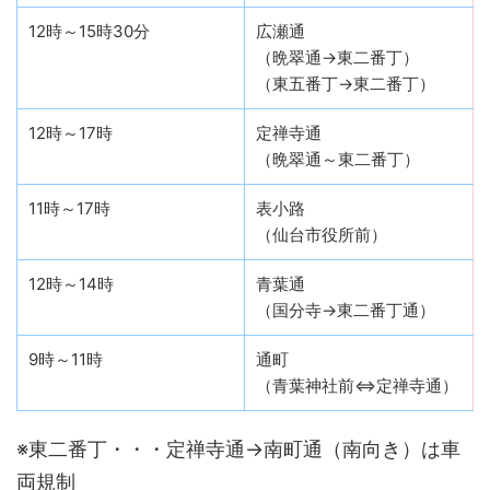
12時～15時30分
広瀬通
（晩翠通→東二番丁）
（東五番丁→東二番丁）
12時～17時
定禅寺通
（晩翠通～東二番丁）
11時～17時
表小路
（仙台市役所前）
12時～14時
青葉通
（国分寺→東二番丁通）
9時～11時
通町
（青葉神社前⇔定禅寺通）
※東二番丁・・・定禅寺通→南町通（南向き）は車
両規制