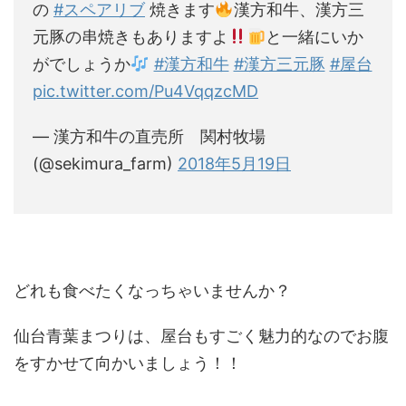
の
#スペアリブ
焼きます
漢方和牛、漢方三
元豚の串焼きもありますよ
と一緒にいか
がでしょうか
#漢方和牛
#漢方三元豚
#屋台
pic.twitter.com/Pu4VqqzcMD
— 漢方和牛の直売所 関村牧場
(@sekimura_farm)
2018年5月19日
どれも食べたくなっちゃいませんか？
仙台青葉まつりは、屋台もすごく魅力的なのでお腹
をすかせて向かいましょう！！