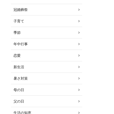
冠婚葬祭
子育て
季節
年中行事
恋愛
新生活
暑さ対策
母の日
父の日
生活の知恵