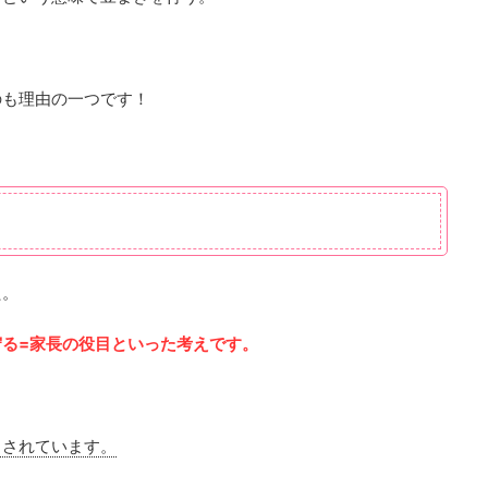
のも理由の一つです！
た。
る=家長の役目といった考えです。
とされています。