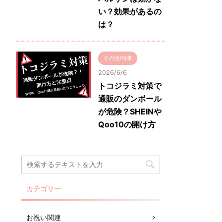
い？効果があるの
は？
その他/時事
2026/6/6
トコジラミ対策で
通販のダンボール
が危険？SHEINや
Qoo10の開け方
カテゴリー
お祝い関連