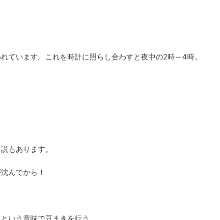
れています。これを時計に照らし合わすと夜中の2時～4時。
う説もあります。
が沈んでから！
うという意味で豆まきを行う。