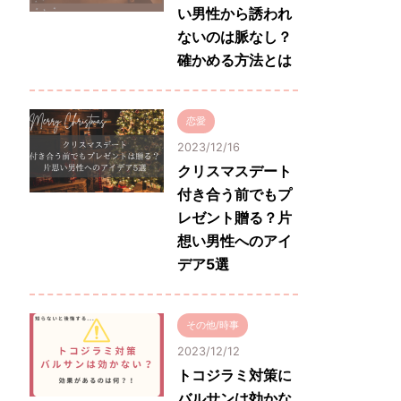
い男性から誘われ
ないのは脈なし？
確かめる方法とは
恋愛
2023/12/16
クリスマスデート
付き合う前でもプ
レゼント贈る？片
想い男性へのアイ
デア5選
その他/時事
2023/12/12
トコジラミ対策に
バルサンは効かな