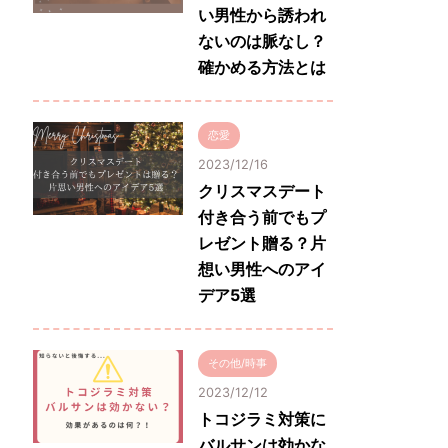
い男性から誘われ
ないのは脈なし？
確かめる方法とは
恋愛
2023/12/16
クリスマスデート
付き合う前でもプ
レゼント贈る？片
想い男性へのアイ
デア5選
その他/時事
2023/12/12
トコジラミ対策に
バルサンは効かな