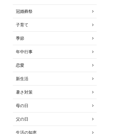
冠婚葬祭
子育て
季節
年中行事
恋愛
新生活
暑さ対策
母の日
父の日
生活の知恵