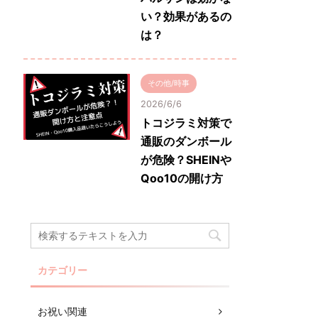
い？効果があるの
は？
その他/時事
2026/6/6
トコジラミ対策で
通販のダンボール
が危険？SHEINや
Qoo10の開け方
カテゴリー
お祝い関連