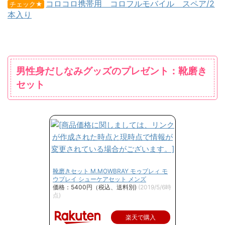
コロコロ携帯用 コロフルモバイル スペア/2
チェック★
本入り
男性身だしなみグッズのプレゼント：靴磨き
セット
靴磨きセット M.MOWBRAY モゥブレィ モ
ウブレイ シューケアセット メンズ
価格：5400円（税込、送料別)
(2019/5/6時
点)
楽天で購入