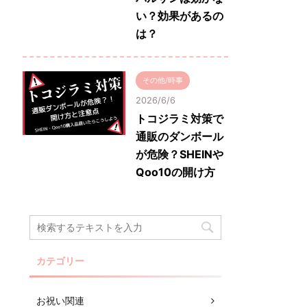
い？効果があるの
は？
その他/時事
2026/6/6
トコジラミ対策で
通販のダンボール
が危険？SHEINや
Qoo10の開け方
カテゴリー
お祝い関連