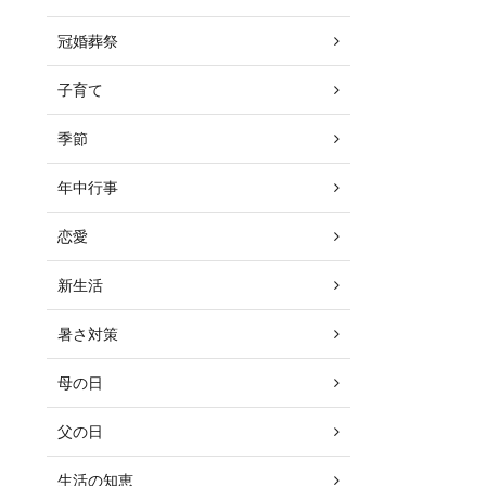
冠婚葬祭
子育て
季節
年中行事
恋愛
新生活
暑さ対策
母の日
父の日
生活の知恵