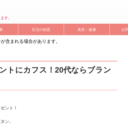
します。
事
生活の知恵
美容・健康
お
ンが含まれる場合があります。
ントにカフス！20代ならブラン
レゼント！
ボタン。