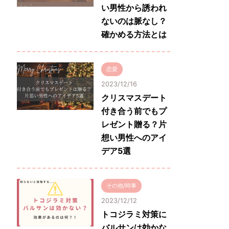
い男性から誘われ
ないのは脈なし？
確かめる方法とは
恋愛
2023/12/16
クリスマスデート
付き合う前でもプ
レゼント贈る？片
想い男性へのアイ
デア5選
その他/時事
2023/12/12
トコジラミ対策に
バルサンは効かな