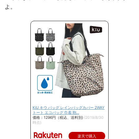
よ。
KiU キウ バッグ レインバッグカバー 2WAY
トート エコバッグ 巾着 鞄...
価格：1296円（税込、送料別)
(2019/8/30
時点)
楽天で購入