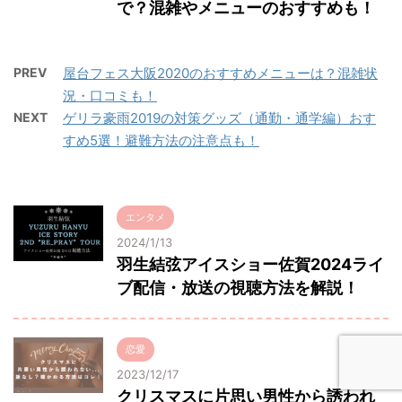
で？混雑やメニューのおすすめも！
PREV
屋台フェス大阪2020のおすすめメニューは？混雑状
況・口コミも！
NEXT
ゲリラ豪雨2019の対策グッズ（通勤・通学編）おす
すめ5選！避難方法の注意点も！
エンタメ
2024/1/13
羽生結弦アイスショー佐賀2024ライ
ブ配信・放送の視聴方法を解説！
恋愛
2023/12/17
クリスマスに片思い男性から誘われ