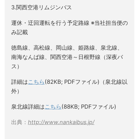
3.関西空港リムジンバス
運休・迂回運転を行う予定路線 ※当社担当便の
み記載
徳島線、高松線、岡山線、姫路線、泉北線、
南海なんば線、関西空港～日根野線（深夜バ
ス）
詳細は
こちら
(82KB; PDFファイル)（泉北線以
外）
泉北線詳細は
こちら
(88KB; PDFファイル)
出典：
http://www.nankaibus.jp/