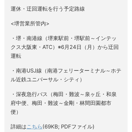
運休・迂回運転を行う予定路線
<堺営業所管内>
・堺・南港線（堺東駅前・堺駅前～インテッ
クス大阪東・ATC）※6月24日（月）から迂回
運転
・南港USJ線（南港フェリーターミナル～ホテ
ル近鉄ユニバーサル・シティ）
・深夜急行バス（梅田・難波～泉ヶ丘・和泉
府中便、梅田・難波～金剛・林間田園都市
便）
詳細は
こちら
(69KB; PDFファイル)