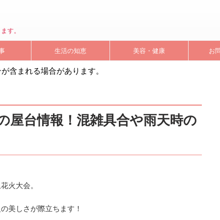
します。
事
生活の知恵
美容・健康
お
ンが含まれる場合があります。
9の屋台情報！混雑具合や雨天時の
上花火大会。
火の美しさが際立ちます！