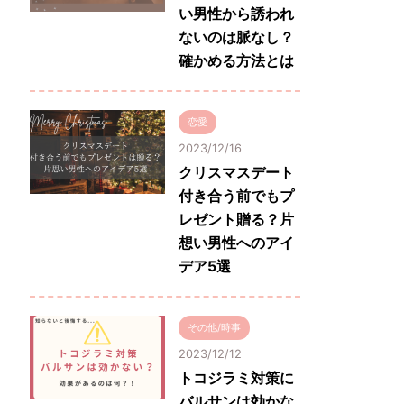
い男性から誘われ
ないのは脈なし？
確かめる方法とは
恋愛
2023/12/16
クリスマスデート
付き合う前でもプ
レゼント贈る？片
想い男性へのアイ
デア5選
その他/時事
2023/12/12
トコジラミ対策に
バルサンは効かな