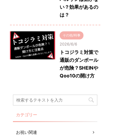
い？効果があるの
は？
その他/時事
2026/6/6
トコジラミ対策で
通販のダンボール
が危険？SHEINや
Qoo10の開け方
カテゴリー
お祝い関連