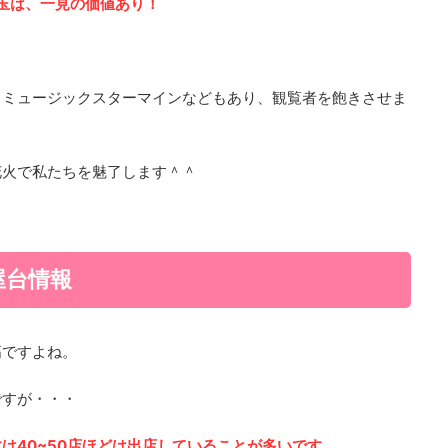
尺玉は、一見の価値あり！
るミュージックスターマインなどもあり、観覧者を飽きさせま
花火で私たちを魅了します＾＾
屋台情報
高ですよね。
ですが・・・
は40~50店ほどは出店していることが多いです。