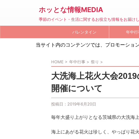
ホッとな情報MEDIA
季節のイベント・生活に関するお役立ち情報をお届け
バレンタイン
年中行
当サイト内のコンテンツでは、プロモーショ
HOME
>
年中行事
>
祭り
>
大洗海上花火大会201
開催について
投稿日：
2019年6月20日
毎年大盛り上がりとなる茨城県の大洗海
海上にあがる花火は珍しく、やっぱり花