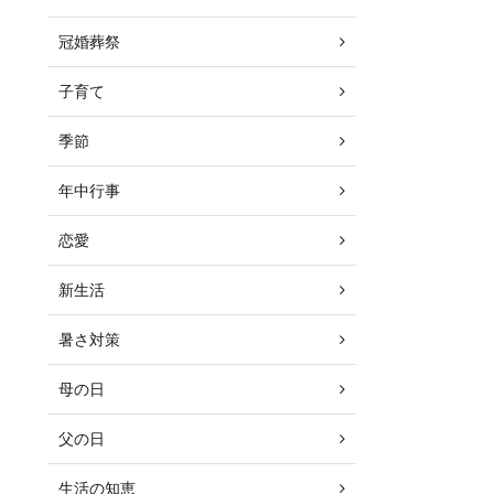
冠婚葬祭
子育て
季節
年中行事
恋愛
新生活
暑さ対策
母の日
父の日
生活の知恵