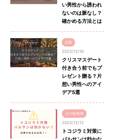
い男性から誘われ
ないのは脈なし？
確かめる方法とは
恋愛
2023/12/16
クリスマスデート
付き合う前でもプ
レゼント贈る？片
想い男性へのアイ
デア5選
その他/時事
2023/12/12
トコジラミ対策に
バルサンは効かな