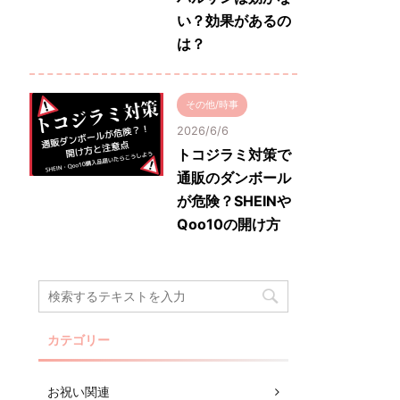
い？効果があるの
は？
その他/時事
2026/6/6
トコジラミ対策で
通販のダンボール
が危険？SHEINや
Qoo10の開け方
カテゴリー
お祝い関連