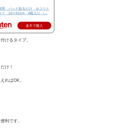
扇用 パッと貼るだけ ホコリと
 30×30cm 6枚入り （...
楽天で購入
り付けるタイプ。
るだけ！
えればOK。
と便利です。