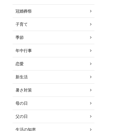
冠婚葬祭
子育て
季節
年中行事
恋愛
新生活
暑さ対策
母の日
父の日
生活の知恵