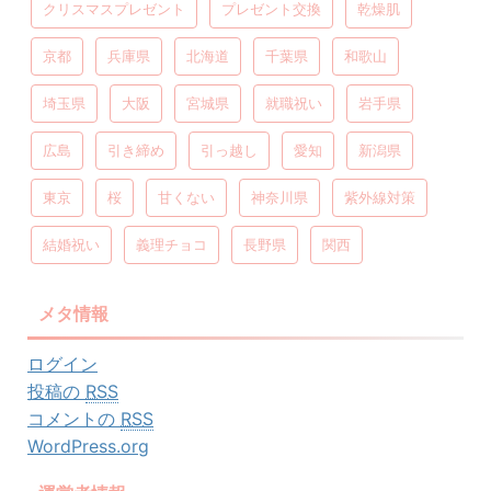
クリスマスプレゼント
プレゼント交換
乾燥肌
京都
兵庫県
北海道
千葉県
和歌山
埼玉県
大阪
宮城県
就職祝い
岩手県
広島
引き締め
引っ越し
愛知
新潟県
東京
桜
甘くない
神奈川県
紫外線対策
結婚祝い
義理チョコ
長野県
関西
メタ情報
ログイン
投稿の
RSS
コメントの
RSS
WordPress.org