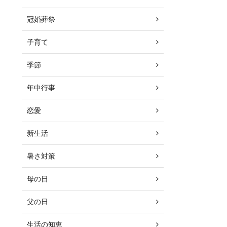
冠婚葬祭
子育て
季節
年中行事
恋愛
新生活
暑さ対策
母の日
父の日
生活の知恵