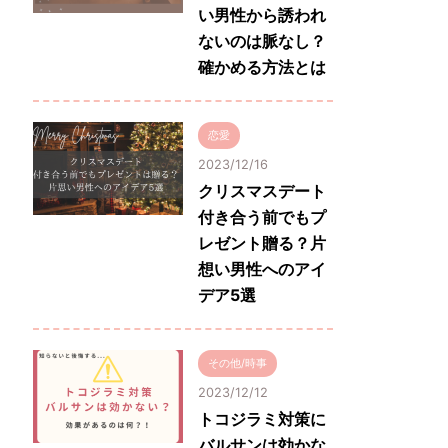
い男性から誘われ
ないのは脈なし？
確かめる方法とは
恋愛
2023/12/16
クリスマスデート
付き合う前でもプ
レゼント贈る？片
想い男性へのアイ
デア5選
その他/時事
2023/12/12
トコジラミ対策に
バルサンは効かな