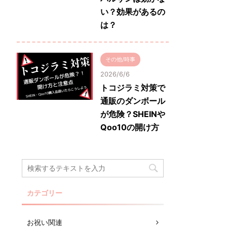
い？効果があるの
は？
その他/時事
2026/6/6
トコジラミ対策で
通販のダンボール
が危険？SHEINや
Qoo10の開け方
カテゴリー
お祝い関連