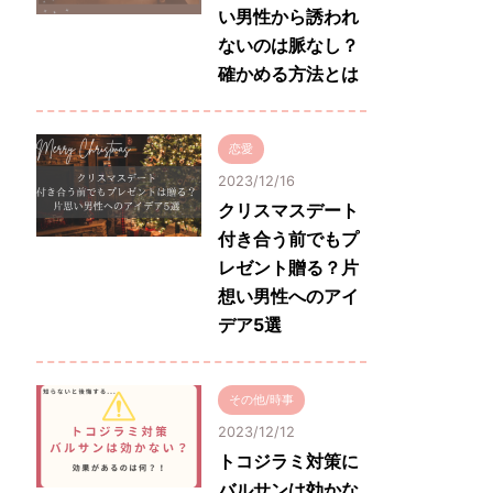
い男性から誘われ
ないのは脈なし？
確かめる方法とは
恋愛
2023/12/16
クリスマスデート
付き合う前でもプ
レゼント贈る？片
想い男性へのアイ
デア5選
その他/時事
2023/12/12
トコジラミ対策に
バルサンは効かな