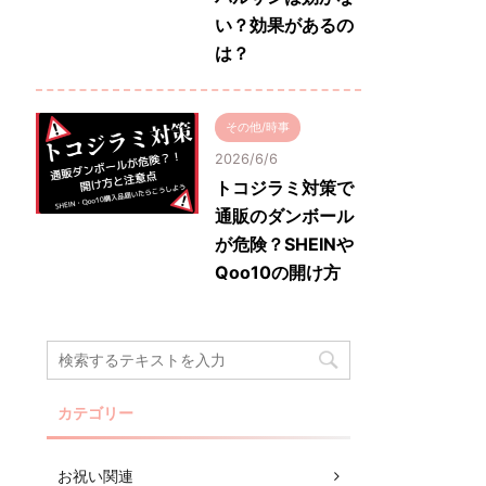
い？効果があるの
は？
その他/時事
2026/6/6
トコジラミ対策で
通販のダンボール
が危険？SHEINや
Qoo10の開け方
カテゴリー
お祝い関連