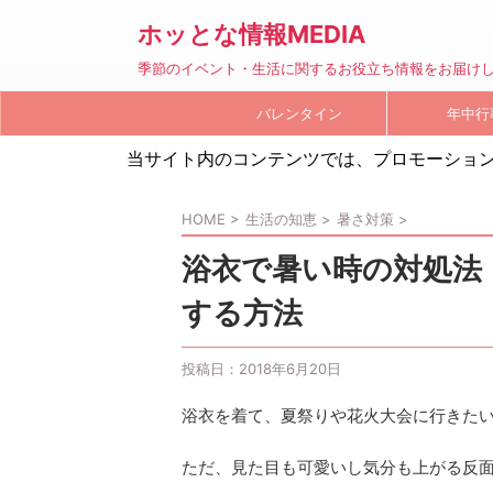
ホッとな情報MEDIA
季節のイベント・生活に関するお役立ち情報をお届け
バレンタイン
年中行
当サイト内のコンテンツでは、プロモーショ
HOME
>
生活の知恵
>
暑さ対策
>
浴衣で暑い時の対処法
する方法
投稿日：
2018年6月20日
浴衣を着て、夏祭りや花火大会に行きた
ただ、見た目も可愛いし気分も上がる反