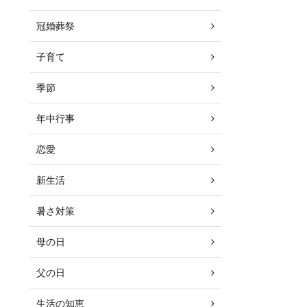
冠婚葬祭
子育て
季節
年中行事
恋愛
新生活
暑さ対策
母の日
父の日
生活の知恵