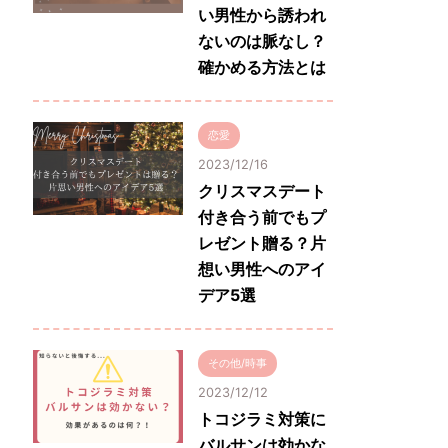
い男性から誘われ
ないのは脈なし？
確かめる方法とは
恋愛
2023/12/16
クリスマスデート
付き合う前でもプ
レゼント贈る？片
想い男性へのアイ
デア5選
その他/時事
2023/12/12
トコジラミ対策に
バルサンは効かな