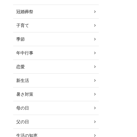
冠婚葬祭
子育て
季節
年中行事
恋愛
新生活
暑さ対策
母の日
父の日
生活の知恵