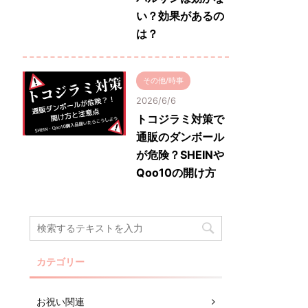
い？効果があるの
は？
その他/時事
2026/6/6
トコジラミ対策で
通販のダンボール
が危険？SHEINや
Qoo10の開け方
カテゴリー
お祝い関連