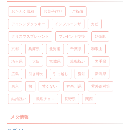
おたふく風邪
お菓子作り
ご祝儀
アイシングクッキー
インフルエンザ
カビ
クリスマスプレゼント
プレゼント交換
乾燥肌
京都
兵庫県
北海道
千葉県
和歌山
埼玉県
大阪
宮城県
就職祝い
岩手県
広島
引き締め
引っ越し
愛知
新潟県
東京
桜
甘くない
神奈川県
紫外線対策
結婚祝い
義理チョコ
長野県
関西
メタ情報