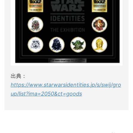
出典：
https://www.starwarsidentities.jp/s/swij/gro
up/list?ima=2050&ct=goods