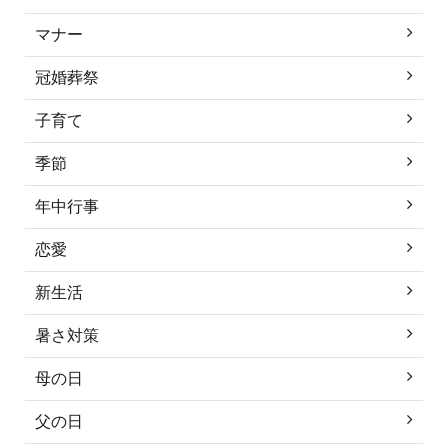
マナー
冠婚葬祭
子育て
季節
年中行事
恋愛
新生活
暑さ対策
母の日
父の日