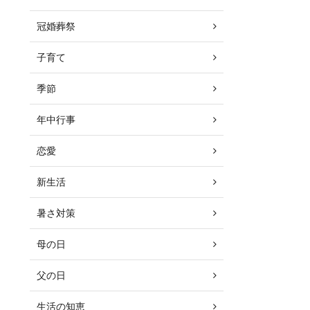
冠婚葬祭
子育て
季節
年中行事
恋愛
新生活
暑さ対策
母の日
父の日
生活の知恵