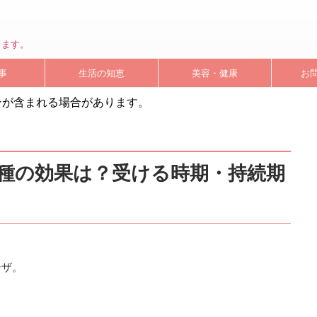
します。
事
生活の知恵
美容・健康
お
ンが含まれる場合があります。
種の効果は？受ける時期・持続期
ンザ。