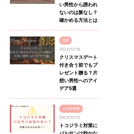
い男性から誘われ
ないのは脈なし？
確かめる方法とは
恋愛
2023/12/16
クリスマスデート
付き合う前でもプ
レゼント贈る？片
想い男性へのアイ
デア5選
その他/時事
2023/12/12
トコジラミ対策に
バルサンは効かな