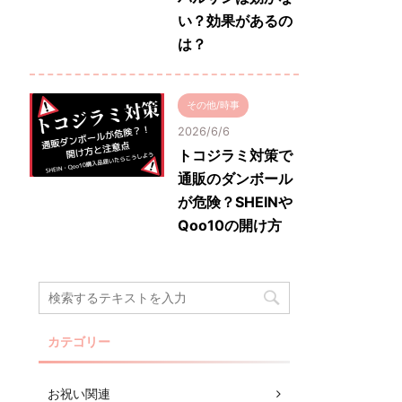
い？効果があるの
は？
その他/時事
2026/6/6
トコジラミ対策で
通販のダンボール
が危険？SHEINや
Qoo10の開け方
カテゴリー
お祝い関連