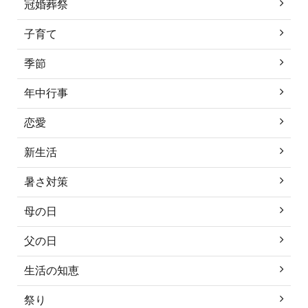
冠婚葬祭
子育て
季節
年中行事
恋愛
新生活
暑さ対策
母の日
父の日
生活の知恵
祭り