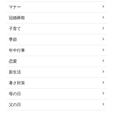
マナー
冠婚葬祭
子育て
季節
年中行事
恋愛
新生活
暑さ対策
母の日
父の日